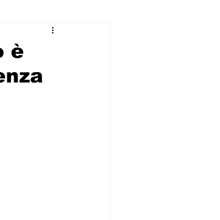
o è
enza