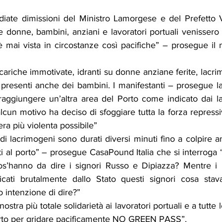
ate dimissioni del Ministro Lamorgese e del Prefetto V
donne, bambini, anziani e lavoratori portuali venissero 
è mai vista in circostanze così pacifiche” – prosegue il
cariche immotivate, idranti su donne anziane ferite, lacr
 presenti anche dei bambini. I manifestanti – prosegue l
aggiungere un’altra area del Porto come indicato dai lav
lcun motivo ha deciso di sfoggiare tutta la forza repressiv
era più violenta possibile”
 di lacrimogeni sono durati diversi minuti fino a colpire 
i al porto” – prosegue CasaPound Italia che si interroga 
os’hanno da dire i signori Russo e Dipiazza? Mentre i lo
icati brutalmente dallo Stato questi signori cosa stav
o intenzione di dire?”
stra più totale solidarietà ai lavoratori portuali e a tutte 
orto per gridare pacificamente NO GREEN PASS”.