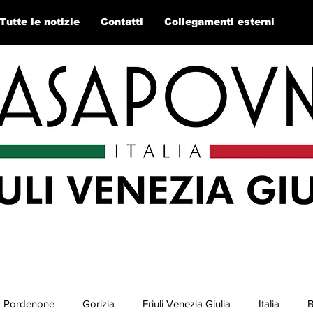
Tutte le notizie
Contatti
Collegamenti esterni
Pordenone
Gorizia
Friuli Venezia Giulia
Italia
B