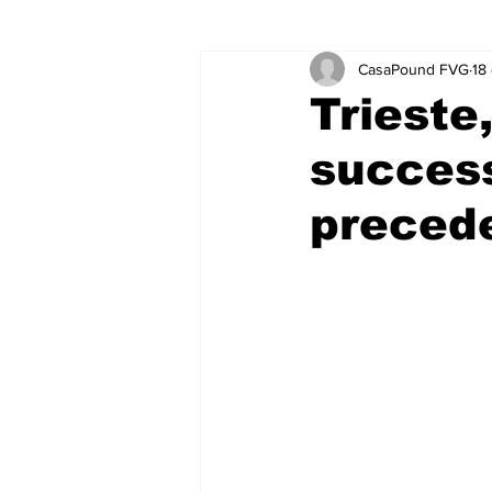
CasaPound FVG
18
Trieste
success
precede