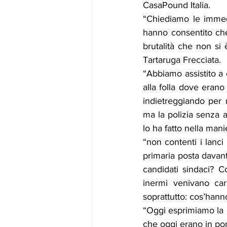
CasaPound Italia.
“Chiediamo le immedi
hanno consentito che 
brutalità che non si 
Tartaruga Frecciata.
“Abbiamo assistito a 
alla folla dove erano
indietreggiando per r
ma la polizia senza a
lo ha fatto nella mani
“non contenti i lanci
primaria posta davant
candidati sindaci? C
inermi venivano car
soprattutto: cos’hann
“Oggi esprimiamo la no
che oggi erano in p