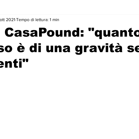
 ott 2021
Tempo di lettura: 1 min
, CasaPound: "quant
o è di una gravità s
nti"