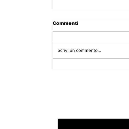
Commenti
Scrivi un commento...
Escalation di violenze a
Trieste, CPI: "Aspettate
il morto?"
Iscriviti alla nostr