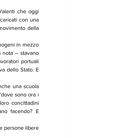
alenti che oggi 
caricati con una 
 movimento della 
imogeni in mezzo 
a nota – stavano 
oratori portuali 
a dello Stato. E 
anche una scuola 
“dove sono ora i 
ro concittadini 
ano facendo? E 
le persone libere 