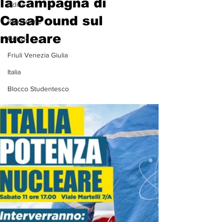
la campagna di
Udine
CasaPound sul
Pordenone
nucleare
Gorizia
Friuli Venezia Giulia
Italia
Blocco Studentesco