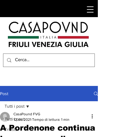
Post
Tutti i post
CasaPound FVG
Tutti i post
12 dic 2021
Tempo di lettura: 1 min
A Pordenone continua
Trieste