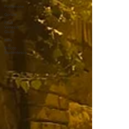
Pordenone
Gorizia
Friuli
Venezia
Giulia
Italia
Blocco
Studentesco