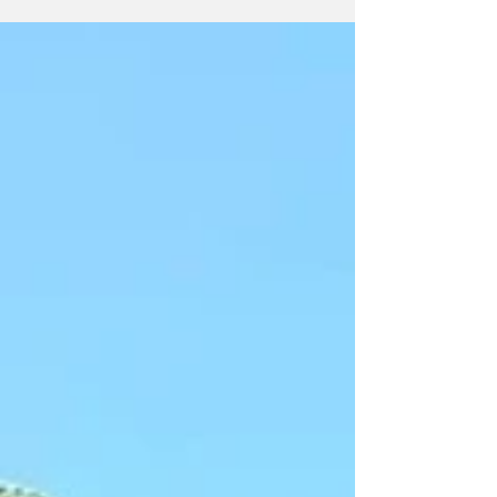
sottolineare l'aumento della quantità e della
qualità delle violenze nella città. "Sono anni
che stiamo assistendo ad un rapido tracollo
della città" dichiara CasaPound Italia Trieste.
"Nel 2020 con l'irruzione in Consiglio
Regionale avevamo tentato di mettere in
guardia tutti dai possibili ris