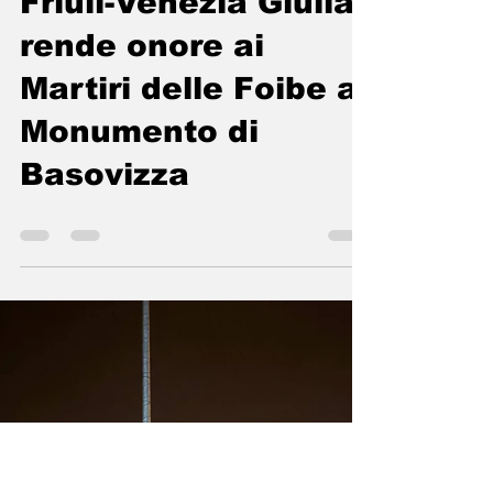
CasaPound FVG
8 mag
Tempo di lettura: 0 min
CasaPound Italia
Friuli-Venezia Giulia
rende onore ai
Martiri delle Foibe al
Monumento di
Basovizza