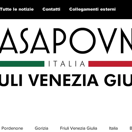
Tutte le notizie
Contatti
Collegamenti esterni
Pordenone
Gorizia
Friuli Venezia Giulia
Italia
B