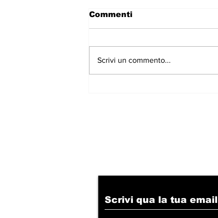
Commenti
Scrivi un commento...
Escalation di violenze a
Trieste, CPI: "Aspettate
il morto?"
Iscriviti alla nostr