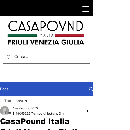
Post
Tutti i post
CasaPound FVG
Tutti i post
1 mag 2022
Tempo di lettura: 0 min
CasaPound Italia
Trieste