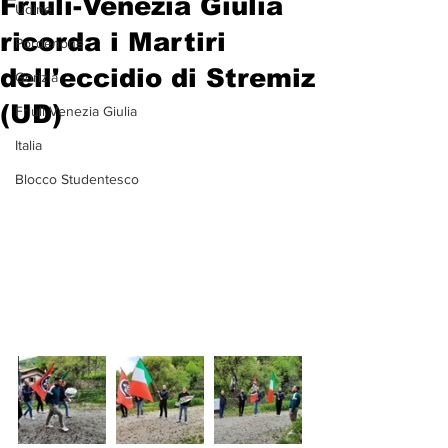
Friuli-Venezia Giulia
Udine
ricorda i Martiri
Pordenone
dell'eccidio di Stremiz
Gorizia
(UD)
Friuli Venezia Giulia
Italia
Blocco Studentesco