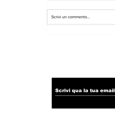
Scrivi un commento...
Escalation di violenze a
Trieste, CPI: "Aspettate
il morto?"
Iscriviti alla nostr