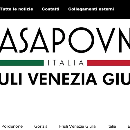
Tutte le notizie
Contatti
Collegamenti esterni
Pordenone
Gorizia
Friuli Venezia Giulia
Italia
B