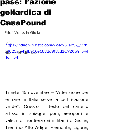
pass: l’azione
Udine
goliardica di
Pordenone
CasaPound
Gorizia
Friuli Venezia Giulia
Italia
https://video.wixstatic.com/video/57ab57_51d5
81025afe491b956e6882d918cd2c/720p/mp4/f
Blocco Studentesco
ile.mp4
Trieste, 15 novembre – “Attenzione per 
entrare in Italia serve la certificazione 
verde”. Questo il testo del cartello 
affisso in spiagge, porti, aeroporti e 
valichi di frontiera dai militanti di Sicilia, 
Trentino Alto Adige, Piemonte, Liguria, 