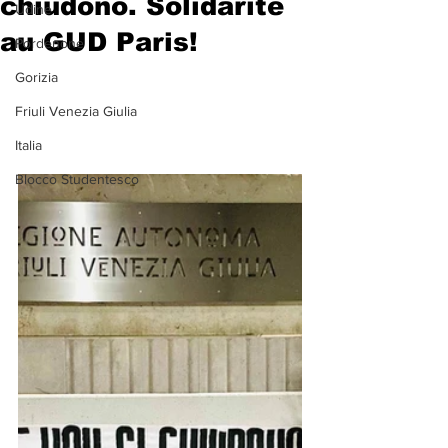
chiudono. Solidarité
Udine
au GUD Paris!
Pordenone
Gorizia
Friuli Venezia Giulia
Italia
Blocco Studentesco