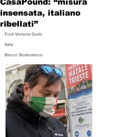
CasaPound: “misura
Udine
insensata, italiano
Pordenone
ribellati”
Gorizia
Friuli Venezia Giulia
Italia
Blocco Studentesco