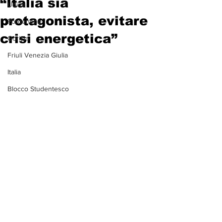
“Italia sia
Udine
protagonista, evitare
Pordenone
crisi energetica”
Gorizia
Friuli Venezia Giulia
Italia
Blocco Studentesco