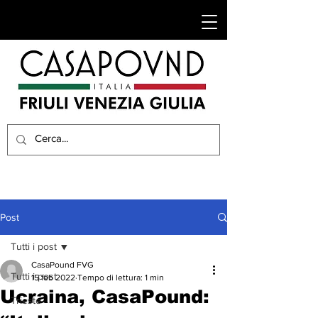
Post
Tutti i post
CasaPound FVG
Tutti i post
15 feb 2022
Tempo di lettura: 1 min
Ucraina, CasaPound:
Trieste