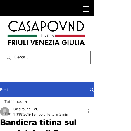
Post
Tutti i post
CasaPound FVG
Tutti i post
4 mag 2019
Tempo di lettura: 2 min
Bandiera titina sul
Trieste