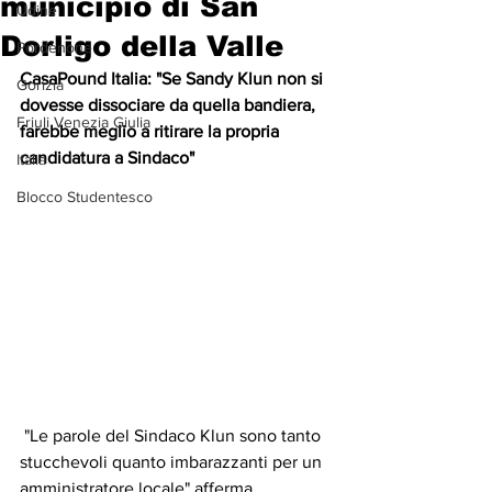
municipio di San
Udine
Dorligo della Valle
Pordenone
CasaPound Italia: "Se Sandy Klun non si 
Gorizia
dovesse dissociare da quella bandiera, 
Friuli Venezia Giulia
farebbe meglio a ritirare la propria 
candidatura a Sindaco"
Italia
Blocco Studentesco
 "Le parole del Sindaco Klun sono tanto 
stucchevoli quanto imbarazzanti per un 
amministratore locale" afferma 