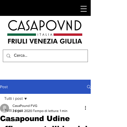
Post
Tutti i post
CasaPound FVG
Tutti i post
24 gen 2020
Tempo di lettura: 1 min
Casapound Udine
Trieste