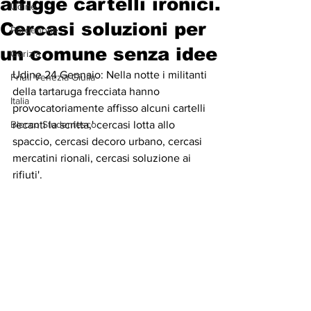
affigge cartelli ironici.
Udine
Cercasi soluzioni per
Pordenone
un comune senza idee
Gorizia
Udine 24 Gennaio: Nella notte i militanti 
Friuli Venezia Giulia
della tartaruga frecciata hanno 
Italia
provocatoriamente affisso alcuni cartelli 
Blocco Studentesco
recanti la scritta,' cercasi lotta allo 
spaccio, cercasi decoro urbano, cercasi 
mercatini rionali, cercasi soluzione ai 
rifiuti'.