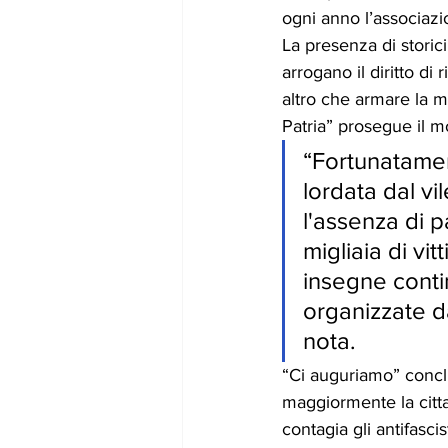
ogni anno l’associazio
La presenza di storici 
arrogano il diritto di 
altro che armare la ma
Patria” prosegue il m
“Fortunatamen
lordata dal vi
l'assenza di p
migliaia di vit
insegne conti
organizzate da
nota.
“Ci auguriamo” concl
maggiormente la citta
contagia gli antifasci