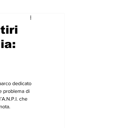
iri
ia:
parco dedicato 
ve problema di 
A.N.P.I. che 
nota.