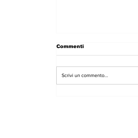
Commenti
Scrivi un commento...
CasaPound Italia, al via
la campagna di
tesseramento 2023
Iscriviti alla nostr