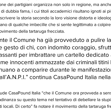
ne dei partigiani organizza non solo in regione, ma anche in
di dubbia fama, i cui titoli accademici risultano ignoti ai pi
riscrivere la storia secondo la loro visione distorta e ideolo
no di qualche imbecille che si sente legittimato a colpire 
ovimento della tartaruga frecciata.
te il Comune ha già provveduto a pulire la
le gesto di chi, con indomito coraggio, sfrutt
assanti per imbrattare un cartello dedicato 
time innocenti ammazzate dai criminali titini 
nuano a comparire durante le manifestazion
ll’A.N.P.I.” continua CasaPound Italia nella
ude CasaPound Italia “che il Comune ora provveda a sensi
dinanza su questo tema nel tentativo di debellare la stupi
sti locali. Di certo” fa notare il movimento della tartaruga f