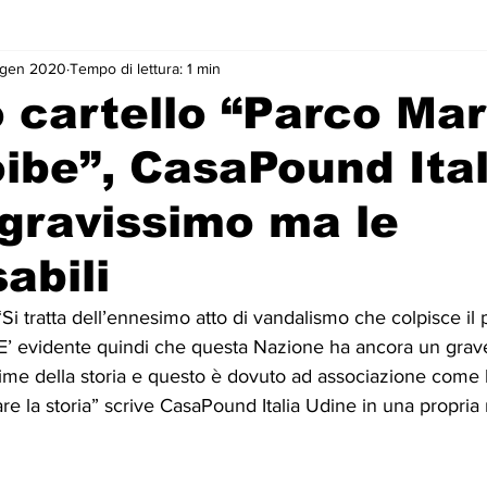
 gen 2020
Tempo di lettura: 1 min
 cartello “Parco Mart
oibe”, CasaPound Ital
gravissimo ma le
abili
Si tratta dell’ennesimo atto di vandalismo che colpisce il 
e. E’ evidente quindi che questa Nazione ha ancora un gra
me della storia e questo è dovuto ad associazione come l’
are la storia” scrive CasaPound Italia Udine in una propria 